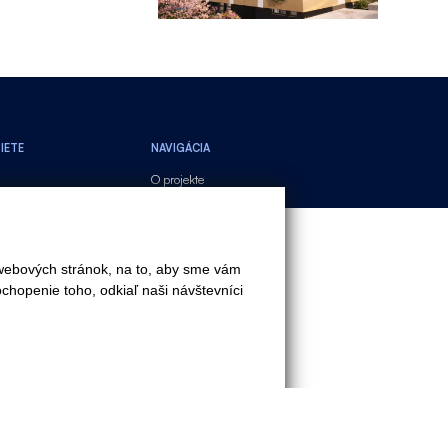
IETE
NAVIGÁCIA
O projekte
Výber bytu a kancelárie
Parkovacie miesta a kobky 1.pp
Parkovacie miesta a kobky 2.pp
Lokalita
 webových stránok, na to, aby sme vám
Financovanie
Galéria
chopenie toho, odkiaľ naši návštevníci
Kontakt
webdesign
webex.digital