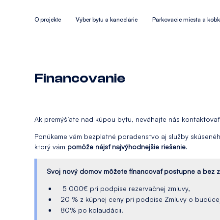
O projekte
Výber bytu a kancelárie
Parkovacie miesta a kob
Financovanie
Ak premýšľate nad kúpou bytu, neváhajte nás kontaktovať
Ponúkame vám bezplatné poradenstvo aj služby skúsenéh
ktorý vám
pomôže nájsť najvýhodnejšie riešenie
.
Svoj nový domov môžete financovať postupne a bez z
5 000€ pri podpise rezervačnej zmluvy,
20 % z kúpnej ceny pri podpise Zmluvy o budúcej
80% po kolaudácii.