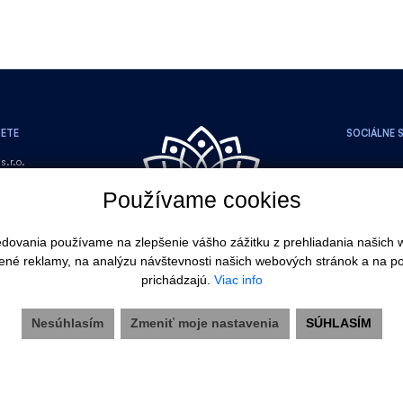
DETE
SOCIÁLNE S
s.r.o.
134/2
Používame cookies
ava
Ružinov
ledovania používame na zlepšenie vášho zážitku z prehliadania našich
ávateľ stavby:
ené reklamy, na analýzu návštevnosti našich webových stránok a na po
prichádzajú.
Viac info
.o
Nesúhlasím
Zmeniť moje nastavenia
SÚHLASÍM