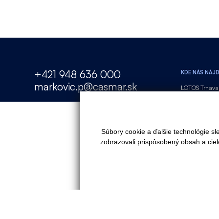
+421 948 636 000
KDE NÁS NÁJ
markovic.p@casmar.sk
LOTOS Trnava 
Pestovateľská 
82104, Bratisl
mestská časť 
Súbory cookie a ďalšie technológie s
Generálny dod
zobrazovali prispôsobený obsah a ciel
Lešenie SK s.r
Part of KUKLA
GDPR
Cookies