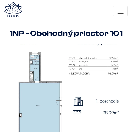
1NP - Obchodný priestor 101