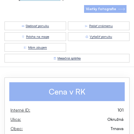
Všetky fotografie
Sledovať ponuku
Poslať známemu
Poloha na mape
Vytlačiť ponuku
Mám záujem
Mesačná splátka
Cena v RK
Interné ID:
101
Ulica:
Okružná
Obec:
Trnava