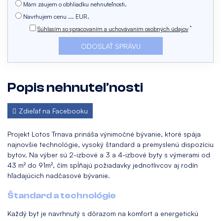
Mám záujem o obhliadku nehnuteľnosti.
Navrhujem cenu ... EUR.
*
Súhlasím so spracovaním a uchovávaním osobných údajov
Popis nehnuteľnosti
Zdieľať na Facebooku
Projekt Lotos Trnava prináša výnimočné bývanie, ktoré spája
najnovšie technológie, vysoký štandard a premyslenú dispozíciu
bytov. Na výber sú 2-izbové a 3 a 4-izbové byty s výmerami od
43 m² do 91m², čím spĺňajú požiadavky jednotlivcov aj rodín
hľadajúcich nadčasové bývanie.
Štandard a technológie
Každý byt je navrhnutý s dôrazom na komfort a energetickú