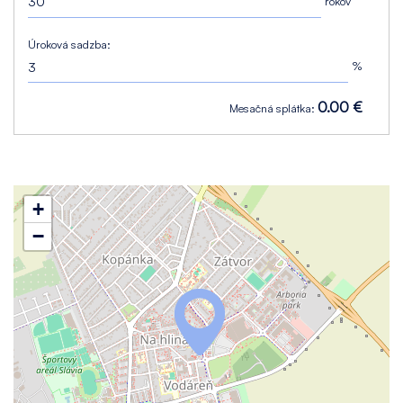
rokov
Úroková sadzba:
%
0.00 €
Mesačná splátka:
+
−