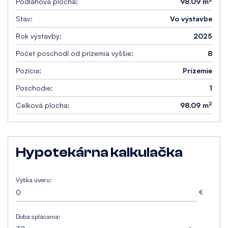
Podlahová plocha:
98.09 m
Stav:
Vo výstavbe
Rok výstavby:
2025
Počet poschodí od prízemia vyššie:
8
Pozícia:
Prízemie
Poschodie:
1
2
Celková plocha:
98.09 m
Hypotekárna kalkulačka
Výška úveru:
€
Doba splácania: