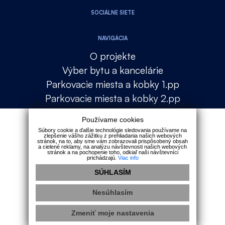
SOCIÁLNE SIETE
NAVIGÁCIA
O projekte
Výber bytu a kancelárie
Parkovacie miesta a kobky 1.pp
Parkovacie miesta a kobky 2.pp
Lokalita
Používame cookies
Financovanie
Súbory cookie a ďalšie technológie sledovania používame na
zlepšenie vášho zážitku z prehliadania našich webových
Galéria
stránok, na to, aby sme vám zobrazovali prispôsobený obsah
a cielené reklamy, na analýzu návštevnosti našich webových
Kontakt
stránok a na pochopenie toho, odkiaľ naši návštevníci
prichádzajú.
Viac info
SÚHLASÍM
GDPR
Cookies
Nesúhlasím
webdesign
webex.digital
Zmeniť moje nastavenia