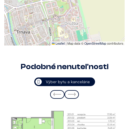
Leaflet
|
Map data ©
OpenStreetMap
contributors
Podobné nenuteľnosti
Výber bytu a kancelárie