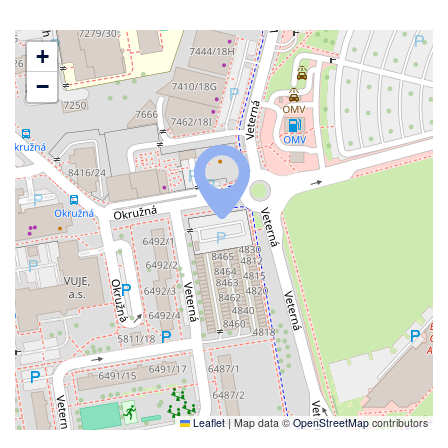
+
−
Leaflet
|
Map data ©
OpenStreetMap
contributors