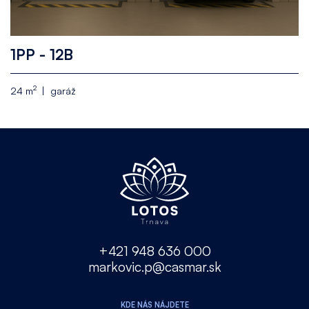
1PP - 12B
2
24 m
garáž
+421 948 636 000
markovic.p@casmar.sk
KDE NÁS NÁJDETE