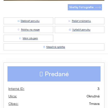
Všetky fotografie
Sledovať ponuku
Poslať známemu
Poloha na mape
Vytlačiť ponuku
Mám záujem
Mesačná splátka
Predané
Interné ID:
3
Ulica:
Okružná
Obec:
Trnava