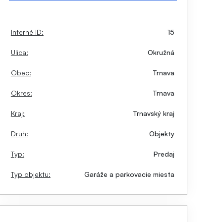
Interné ID:
15
Ulica:
Okružná
Obec:
Trnava
Okres:
Trnava
Kraj:
Trnavský kraj
Druh:
Objekty
Typ:
Predaj
Typ objektu:
Garáže a parkovacie miesta