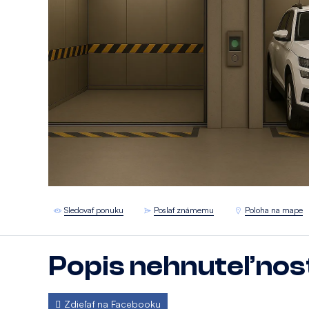
Sledovať ponuku
Poslať známemu
Poloha na mape
Popis nehnuteľnos
Zdieľať na Facebooku