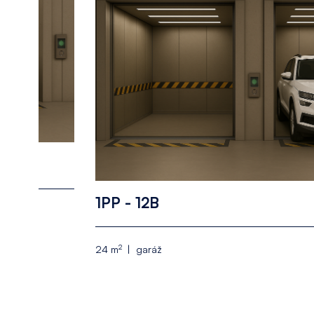
1PP - 12B
2
24 m
garáž