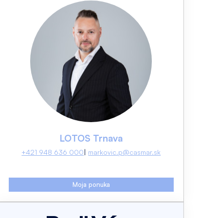
LOTOS Trnava
+421 948 636 000
markovic.p@casmar.sk
Moja ponuka