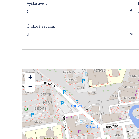
Výška úveru:
€
Úroková sadzba:
%
+
−