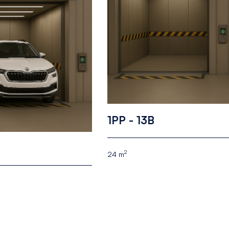
1PP - 13B
2
24 m