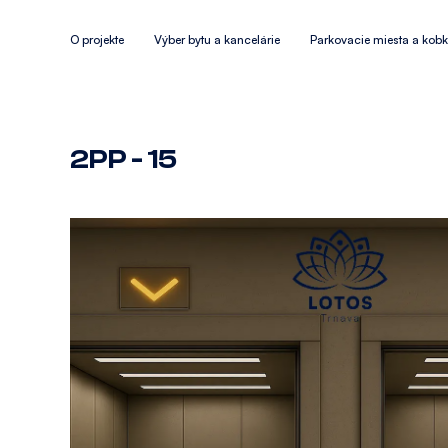
O projekte
Výber bytu a kancelárie
Parkovacie miesta a kob
2PP - 15