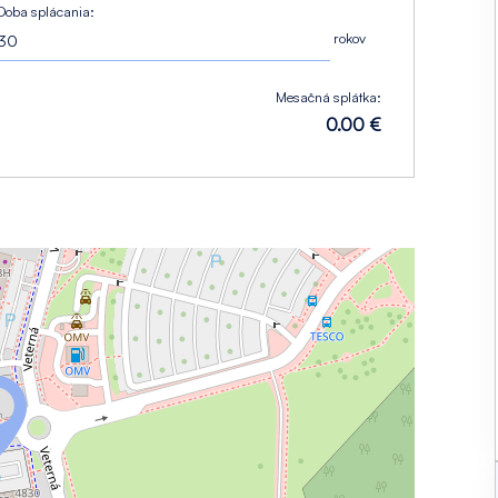
Doba splácania:
rokov
Mesačná splátka:
0.00 €