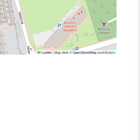
Leaflet
|
Map data ©
OpenStreetMap
contributors