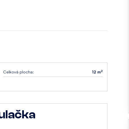
2
Celková plocha:
12 m
ulačka