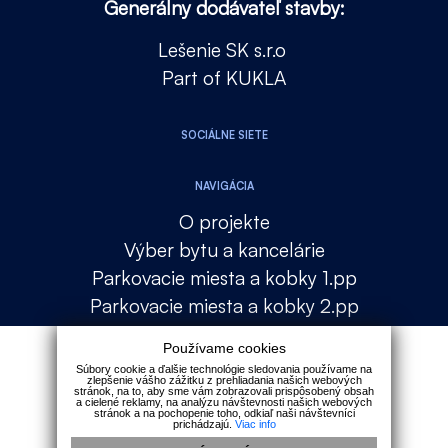
Generálny dodávateľ stavby:
Lešenie SK s.r.o
Part of KUKLA
SOCIÁLNE SIETE
NAVIGÁCIA
O projekte
Výber bytu a kancelárie
Parkovacie miesta a kobky 1.pp
Parkovacie miesta a kobky 2.pp
Lokalita
Používame cookies
Financovanie
Súbory cookie a ďalšie technológie sledovania používame na
zlepšenie vášho zážitku z prehliadania našich webových
Galéria
stránok, na to, aby sme vám zobrazovali prispôsobený obsah
a cielené reklamy, na analýzu návštevnosti našich webových
Kontakt
stránok a na pochopenie toho, odkiaľ naši návštevníci
prichádzajú.
Viac info