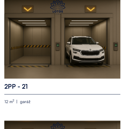
2PP - 21
2
12 m
garáž