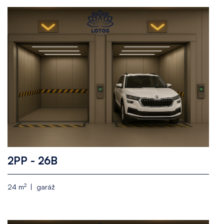
2PP - 26B
2
24 m
garáž