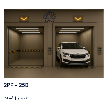
2PP - 25B
2
24 m
garáž