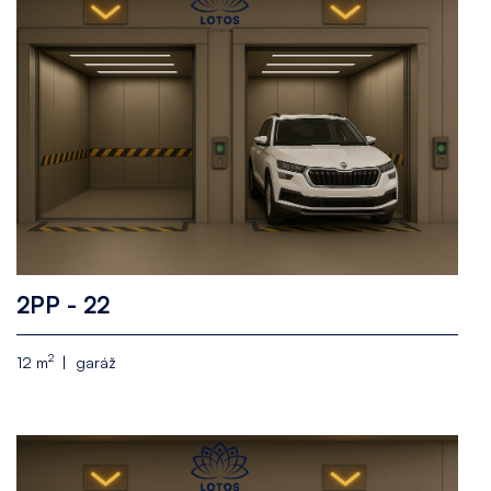
2PP - 22
2
12 m
garáž