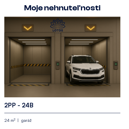
Moje nehnuteľnosti
2PP - 24B
2
24 m
garáž