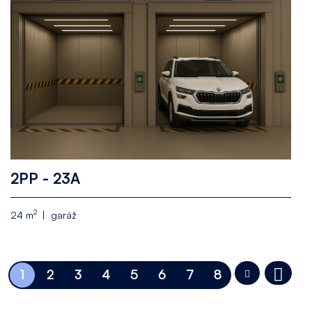
2PP - 23A
2
24 m
garáž
1
2
3
4
5
6
7
8