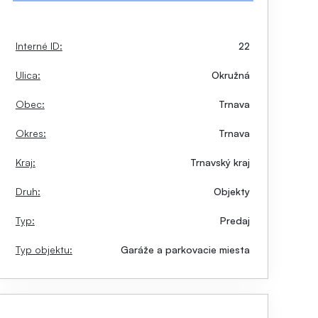
Interné ID:
22
Ulica:
Okružná
Obec:
Trnava
Okres:
Trnava
Kraj:
Trnavský kraj
Druh:
Objekty
Typ:
Predaj
Typ objektu:
Garáže a parkovacie miesta