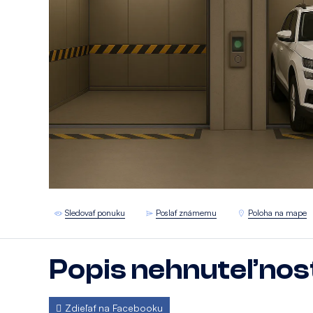
Sledovať ponuku
Poslať známemu
Poloha na mape
Popis nehnuteľnos
Zdieľať na Facebooku