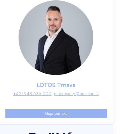
LOTOS Trnava
+421 948 636 000
markovic.p@casmar.sk
Moja ponuka