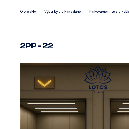
O projekte
Výber bytu a kancelárie
Parkovacie miesta a kob
2PP - 22