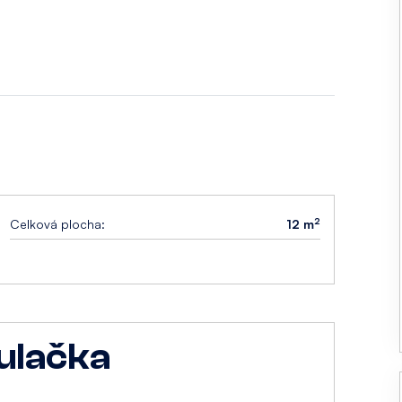
2
Celková plocha:
12 m
ulačka