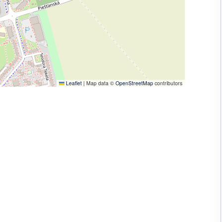
Leaflet
|
Map data ©
OpenStreetMap
contributors