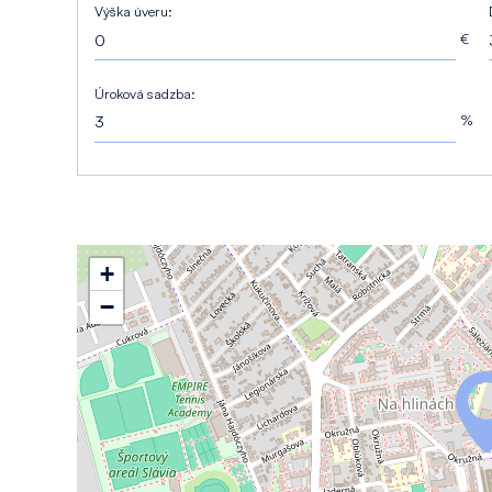
Výška úveru:
€
Úroková sadzba:
%
+
−