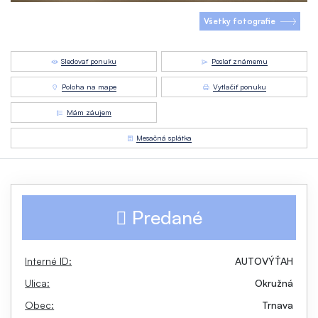
Všetky fotografie
Sledovať ponuku
Poslať známemu
Poloha na mape
Vytlačiť ponuku
Mám záujem
Mesačná splátka
Predané
Interné ID:
AUTOVÝŤAH
Ulica:
Okružná
Obec:
Trnava