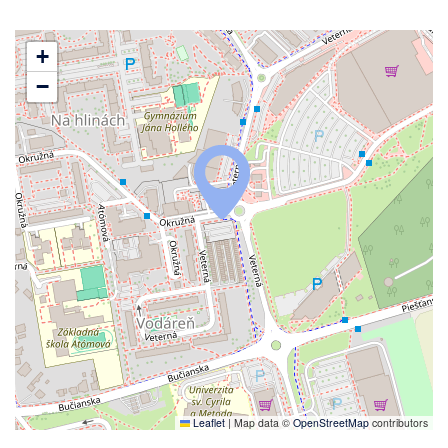
+
−
Leaflet
|
Map data ©
OpenStreetMap
contributors