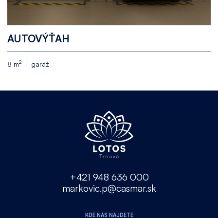
AUTOVÝŤAH
2
8 m
garáž
+421 948 636 000
markovic.p@casmar.sk
KDE NÁS NÁJDETE