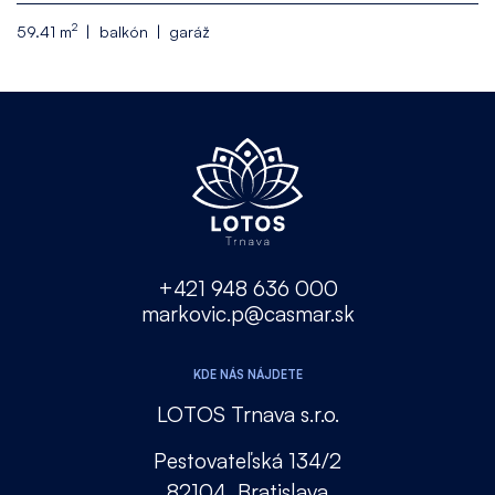
2
59.41 m
balkón
garáž
+421 948 636 000
markovic.p@casmar.sk
KDE NÁS NÁJDETE
LOTOS Trnava s.r.o.
Pestovateľská 134/2
82104, Bratislava