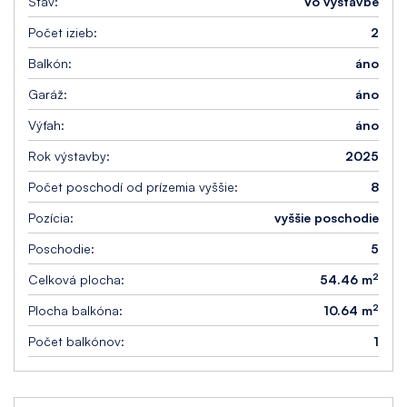
Stav:
Vo výstavbe
Počet izieb:
2
Balkón:
áno
Garáž:
áno
Výťah:
áno
Rok výstavby:
2025
Počet poschodí od prízemia vyššie:
8
Pozícia:
vyššie poschodie
Poschodie:
5
2
Celková plocha:
54.46 m
2
Plocha balkóna:
10.64 m
Počet balkónov:
1