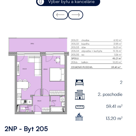
Výber bytu a kancelárie
2NP - Byt 205