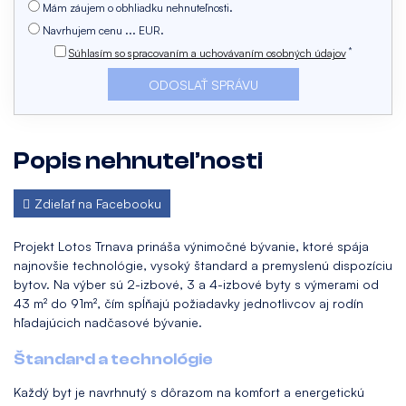
Mám záujem o obhliadku nehnuteľnosti.
Navrhujem cenu ... EUR.
*
Súhlasím so spracovaním a uchovávaním osobných údajov
Popis nehnuteľnosti
Zdieľať na Facebooku
Projekt Lotos Trnava prináša výnimočné bývanie, ktoré spája
najnovšie technológie, vysoký štandard a premyslenú dispozíciu
bytov. Na výber sú 2-izbové, 3 a 4-izbové byty s výmerami od
43 m² do 91m², čím spĺňajú požiadavky jednotlivcov aj rodín
hľadajúcich nadčasové bývanie.
Štandard a technológie
Každý byt je navrhnutý s dôrazom na komfort a energetickú