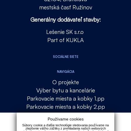
mestská časť Ružinov
Generálny dodávateľ stavby:
Lešenie SK s.r.o
Part of KUKLA
SOCIÁLNE SIETE
NAVIGÁCIA
O projekte
Výber bytu a kancelárie
Parkovacie miesta a kobky 1.pp
Parkovacie miesta a kobky 2.pp
Lokalita
Používame cookies
Financovanie
Súbory cookie a ďalšie technológie sledovania používame na
zlepšenie vášho zážitku z prehliadania našich webových