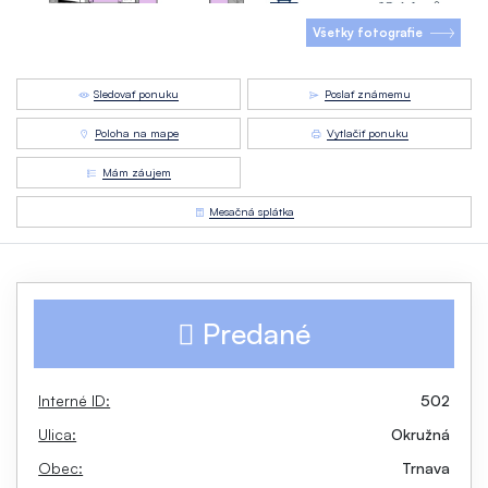
Všetky fotografie
Sledovať ponuku
Poslať známemu
Poloha na mape
Vytlačiť ponuku
Mám záujem
Mesačná splátka
Predané
Interné ID:
502
Ulica:
Okružná
Obec:
Trnava