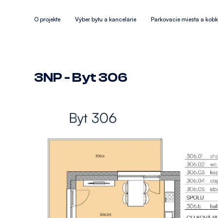
O projekte
Výber bytu a kancelárie
Parkovacie miesta a kob
3NP - Byt 306