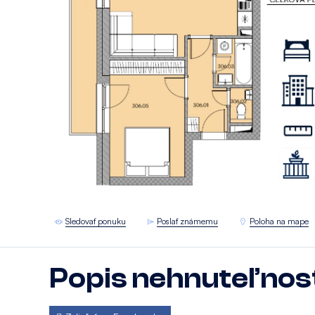
Sledovať ponuku
Poslať známemu
Poloha na mape
Popis nehnuteľnos