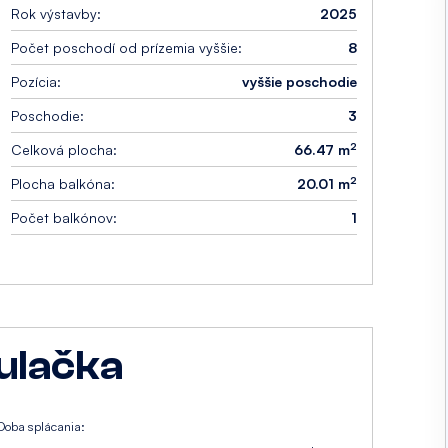
Rok výstavby:
2025
Počet poschodí od prízemia vyššie:
8
Pozícia:
vyššie poschodie
Poschodie:
3
2
Celková plocha:
66.47 m
2
Plocha balkóna:
20.01 m
Počet balkónov:
1
ulačka
Doba splácania: