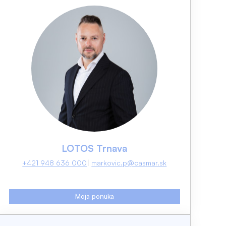
LOTOS Trnava
+421 948 636 000
markovic.p@casmar.sk
Moja ponuka