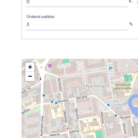
€
Úroková sadzba:
%
+
−