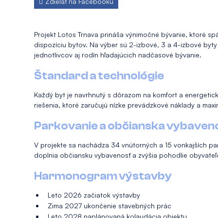
Zdieľať na Facebooku
Projekt Lotos Trnava prináša výnimočné bývanie, ktoré sp
dispozíciu bytov. Na výber sú 2-izbové, 3 a 4-izbové byt
jednotlivcov aj rodín hľadajúcich nadčasové bývanie.
Štandard a technológie
Každý byt je navrhnutý s dôrazom na komfort a energetic
riešenia, ktoré zaručujú nízke prevádzkové náklady a max
Parkovanie a občianska vybaven
V projekte sa nachádza 34 vnútorných a 15 vonkajších par
doplnia občiansku vybavenosť a zvýšia pohodlie obyvate
Harmonogram výstavby
Leto 2026 začiatok výstavby
Zima 2027 ukončenie stavebných prác
Leto 2028 naplánovaná kolaudácia objektu