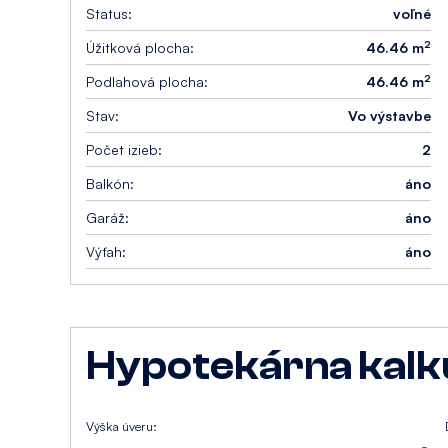
Status:
voľné
2
Úžitková plocha:
46.46 m
2
Podlahová plocha:
46.46 m
Stav:
Vo výstavbe
Počet izieb:
2
Balkón:
áno
Garáž:
áno
Výťah:
áno
Hypotekárna kalk
Výška úveru: