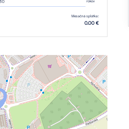
rokov
Mesačná splátka:
0.00 €