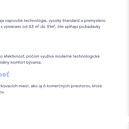
ája najnovšie technológie, vysoký štandard a premyslenú
y s výmerami od 43 m² do 91m², čím spĺňajú požiadavky
kú efektívnosť, pričom využíva moderné technologické
imálny komfort bývania.
osť
kovacích miest, ako aj 6 komerčných priestorov, ktoré
ľov.