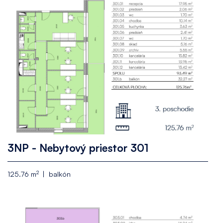
3NP - Nebytový priestor 301
2
125.76 m
balkón