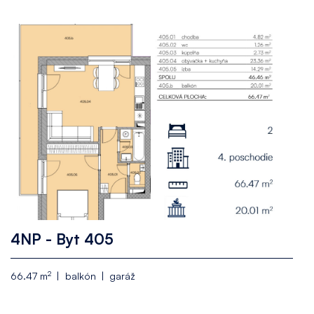
4NP - Byt 405
2
66.47 m
balkón
garáž