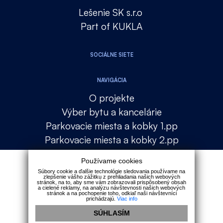
Lešenie SK s.r.o
Part of KUKLA
SOCIÁLNE SIETE
NAVIGÁCIA
O projekte
Výber bytu a kancelárie
Parkovacie miesta a kobky 1.pp
Parkovacie miesta a kobky 2.pp
Lokalita
Používame cookies
Financovanie
Súbory cookie a ďalšie technológie sledovania používame na
zlepšenie vášho zážitku z prehliadania našich webových
Galéria
stránok, na to, aby sme vám zobrazovali prispôsobený obsah
a cielené reklamy, na analýzu návštevnosti našich webových
Kontakt
stránok a na pochopenie toho, odkiaľ naši návštevníci
prichádzajú.
Viac info
SÚHLASÍM