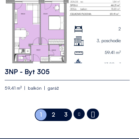
3NP - Byt 305
2
59.41 m
balkón
garáž
1
2
3