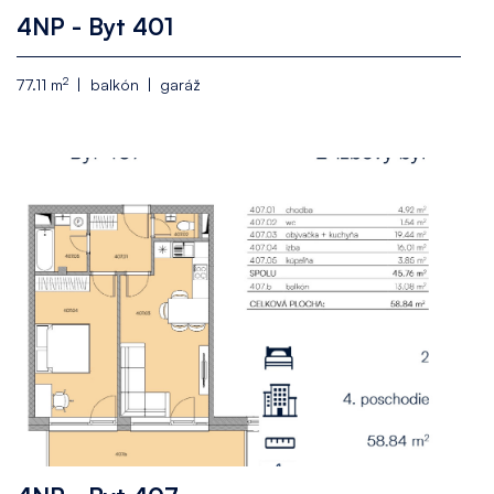
4NP - Byt 401
2
77.11 m
balkón
garáž