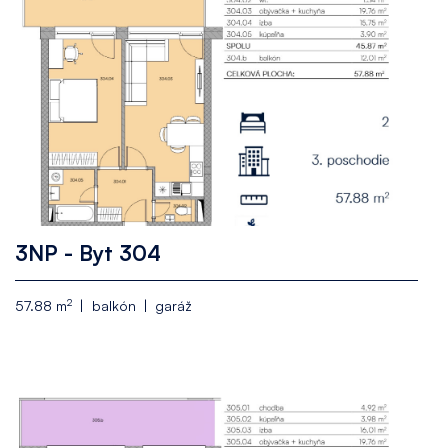
3NP - Byt 304
2
57.88 m
balkón
garáž