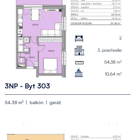
3NP - Byt 303
2
54.38 m
balkón
garáž