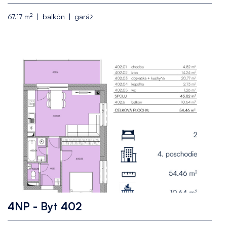
2
67.17 m
balkón
garáž
4NP - Byt 402