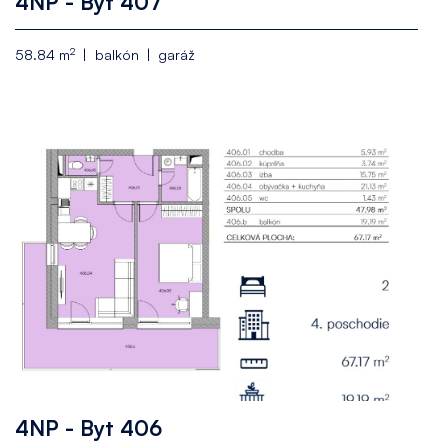
4NP - Byt 407
2
58.84 m
balkón
garáž
4NP - Byt 406