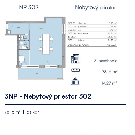
3NP - Nebytový priestor 302
2
78.16 m
balkón