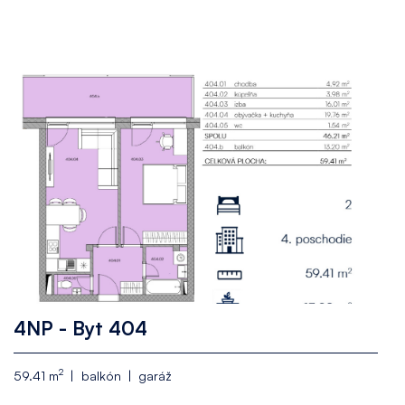
4NP - Byt 404
2
59.41 m
balkón
garáž