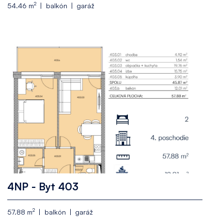
2
54.46 m
balkón
garáž
4NP - Byt 403
2
57.88 m
balkón
garáž