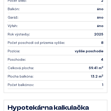
Počet izieb:
2
Balkón:
áno
Garáž:
áno
Výťah:
áno
Rok výstavby:
2025
Počet poschodí od prízemia vyššie:
8
Pozícia:
vyššie poschodie
Poschodie:
4
2
Celková plocha:
59.41 m
2
Plocha balkóna:
13.2 m
Počet balkónov:
1
Hypotekárna kalkulačka