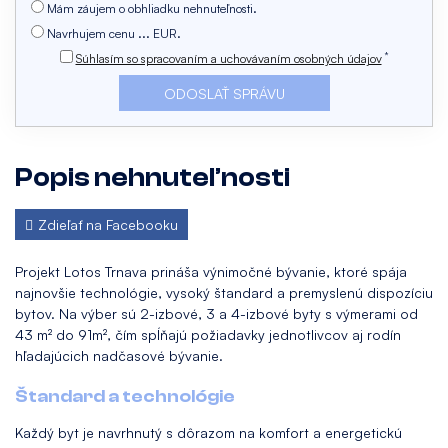
Mám záujem o obhliadku nehnuteľnosti.
Navrhujem cenu ... EUR.
*
Súhlasím so spracovaním a uchovávaním osobných údajov
Popis nehnuteľnosti
Zdieľať na Facebooku
Projekt Lotos Trnava prináša výnimočné bývanie, ktoré spája
najnovšie technológie, vysoký štandard a premyslenú dispozíciu
bytov. Na výber sú 2-izbové, 3 a 4-izbové byty s výmerami od
43 m² do 91m², čím spĺňajú požiadavky jednotlivcov aj rodín
hľadajúcich nadčasové bývanie.
Štandard a technológie
Každý byt je navrhnutý s dôrazom na komfort a energetickú