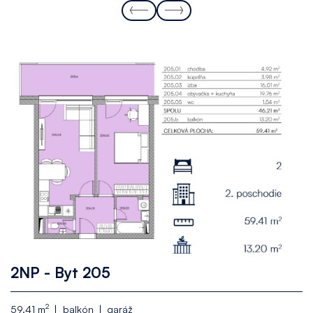
2NP - Byt 205
2
59.41 m
balkón
garáž