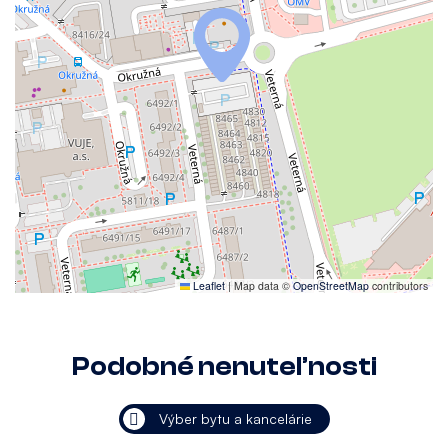
Leaflet
|
Map data ©
OpenStreetMap
contributors
Podobné nenuteľnosti
Výber bytu a kancelárie