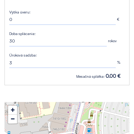
Výška úveru:
€
Doba splácania:
rokov
Úroková sadzba:
%
0.00 €
Mesačná splátka:
+
−