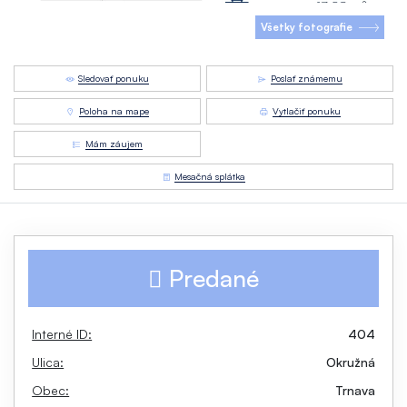
Všetky fotografie
Sledovať ponuku
Poslať známemu
Poloha na mape
Vytlačiť ponuku
Mám záujem
Mesačná splátka
Predané
Interné ID:
404
Ulica:
Okružná
Obec:
Trnava