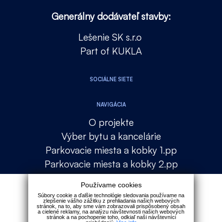
Generálny dodávateľ stavby:
Lešenie SK s.r.o
Part of KUKLA
SOCIÁLNE SIETE
NAVIGÁCIA
O projekte
Výber bytu a kancelárie
Parkovacie miesta a kobky 1.pp
Parkovacie miesta a kobky 2.pp
Lokalita
Používame cookies
Financovanie
Súbory cookie a ďalšie technológie sledovania používame na
zlepšenie vášho zážitku z prehliadania našich webových
Galéria
stránok, na to, aby sme vám zobrazovali prispôsobený obsah
a cielené reklamy, na analýzu návštevnosti našich webových
Kontakt
stránok a na pochopenie toho, odkiaľ naši návštevníci