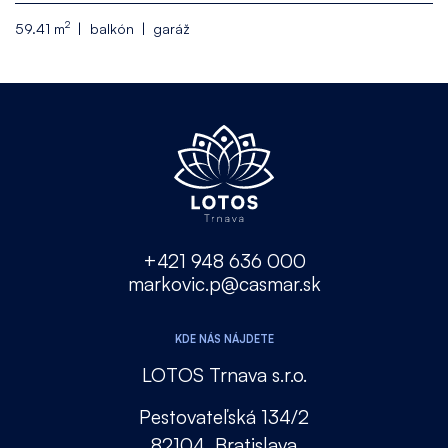
2
59.41 m
balkón
garáž
+421 948 636 000
markovic.p@casmar.sk
KDE NÁS NÁJDETE
LOTOS Trnava s.r.o.
Pestovateľská 134/2
82104, Bratislava