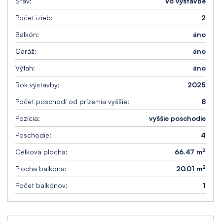
Stav:
Vo výstavbe
Počet izieb:
2
Balkón:
áno
Garáž:
áno
Výťah:
áno
Rok výstavby:
2025
Počet poschodí od prízemia vyššie:
8
Pozícia:
vyššie poschodie
Poschodie:
4
2
Celková plocha:
66.47 m
2
Plocha balkóna:
20.01 m
Počet balkónov:
1