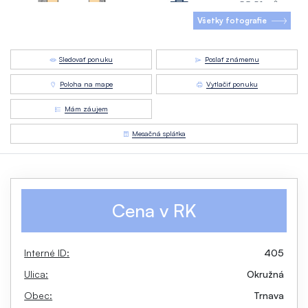
Všetky fotografie
Sledovať ponuku
Poslať známemu
Poloha na mape
Vytlačiť ponuku
Mám záujem
Mesačná splátka
Cena v RK
Interné ID:
405
Ulica:
Okružná
Obec:
Trnava