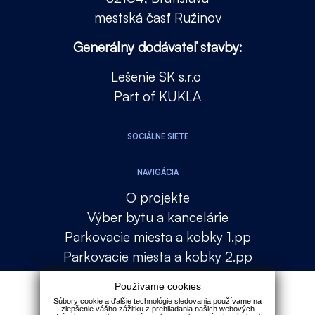
mestská časť Ružinov
Generálny dodávateľ stavby:
Lešenie SK s.r.o
Part of KUKLA
SOCIÁLNE SIETE
NAVIGÁCIA
O projekte
Výber bytu a kancelárie
Parkovacie miesta a kobky 1.pp
Parkovacie miesta a kobky 2.pp
Lokalita
Používame cookies
Financovanie
Súbory cookie a ďalšie technológie sledovania používame na
zlepšenie vášho zážitku z prehliadania našich webových