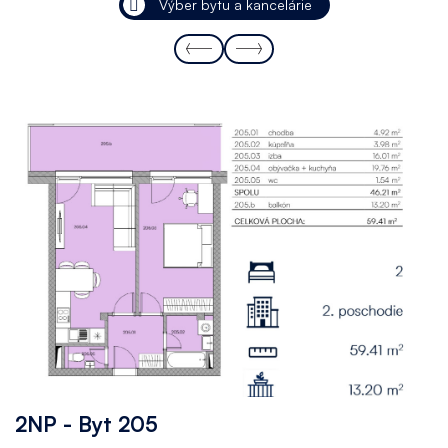
Výber bytu a kancelárie
2NP - Byt 205