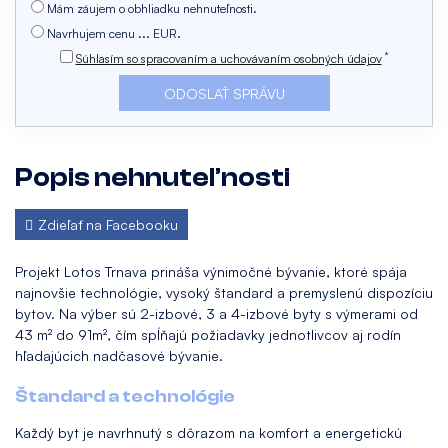
Mám záujem o obhliadku nehnuteľnosti.
Navrhujem cenu ... EUR.
*
Súhlasím so spracovaním a uchovávaním osobných údajov
Popis nehnuteľnosti
Zdieľať na Facebooku
Projekt Lotos Trnava prináša výnimočné bývanie, ktoré spája
najnovšie technológie, vysoký štandard a premyslenú dispozíciu
bytov. Na výber sú 2-izbové, 3 a 4-izbové byty s výmerami od
43 m² do 91m², čím spĺňajú požiadavky jednotlivcov aj rodín
hľadajúcich nadčasové bývanie.
Štandard a technológie
Každý byt je navrhnutý s dôrazom na komfort a energetickú